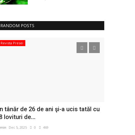
RANDOM POSTS
Revista Presei
Ședințe
n tânăr de 26 de ani şi-a ucis tatăl cu
#ORBENI - S
8 lovituri de...
28 februari
min
Dec 5, 2025
0
469
admin
Mar 14, 20