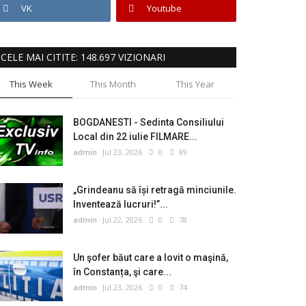
VK
Youtube
CELE MAI CITITE: 148.697 VIZIONARI
This Week
This Month
This Year
BOGDANESTI - Sedinta Consiliului
Local din 22 iulie FILMARE...
admin
Jul 23, 2026
0
89
„Grindeanu să își retragă minciunile.
Inventează lucruri!”...
admin
Jul 22, 2026
0
78
Un şofer băut care a lovit o maşină,
în Constanța, şi care...
admin
Jul 23, 2026
0
74