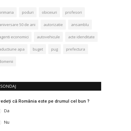
primaria
poduri
obiceiuri
profesori
aniversare 50 de ani
autorizatie
ansamblu
agenti economici
autovehicule
acte idenditate
aductiune apa
buget
pug
prefectura
domenii
SONDAJ
redeți că România este pe drumul cel bun ?
Da
Nu