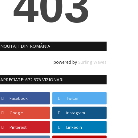
NOUTĂȚI DIN ROMÂNIA
powered by
Surfing Waves
APRECIATE: 672.376 VIZIONARI
Facebook
Twitter
Google+
Instagram
Pinterest
Linkedin