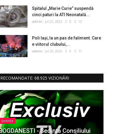
Spitalul „Marie Curie” suspendă
cinci paturi la ATI Neonatală...
admin
Jul 22, 2026
0
72
Poli Iași, la un pas de faliment. Care
e viitorul clubului,...
admin
Jul 23, 2026
0
71
RECOMANDATE: 68.925 VIZIONĂRI
Ședințe
BOGDANESTI - Sedinta Consiliului