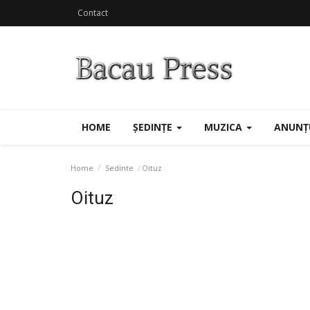
Contact
HOME
ȘEDINȚE
MUZICA
ANUNȚ
Home
Sedinte
Oituz
Oituz