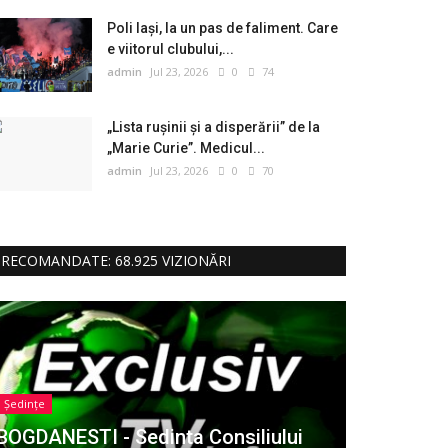
Poli Iași, la un pas de faliment. Care
e viitorul clubului,...
admin
Jul 23, 2026
0
74
„Lista rușinii și a disperării” de la
„Marie Curie”. Medicul...
admin
Jul 23, 2026
0
70
RECOMANDATE: 68.925 VIZIONĂRI
Ședințe
BOGDANESTI - Sedinta Consiliului