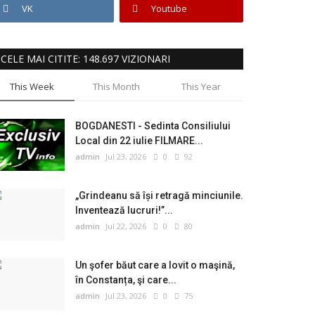
VK
Youtube
CELE MAI CITITE: 148.697 VIZIONARI
This Week
This Month
This Year
BOGDANESTI - Sedinta Consiliului
Local din 22 iulie FILMARE...
admin
Jul 23, 2026
0
92
„Grindeanu să își retragă minciunile.
Inventează lucruri!”...
admin
Jul 22, 2026
0
80
Un şofer băut care a lovit o maşină,
în Constanța, şi care...
admin
Jul 23, 2026
0
75