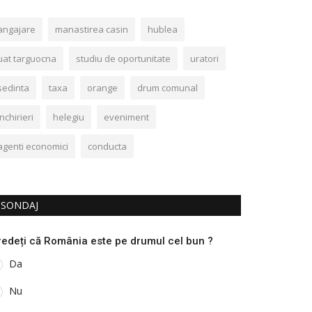
angajare
manastirea casin
hublea
uat targuocna
studiu de oportunitate
uratori
sedinta
taxa
orange
drum comunal
inchirieri
helegiu
eveniment
agenti economici
conducta
SONDAJ
redeți că România este pe drumul cel bun ?
Da
Nu