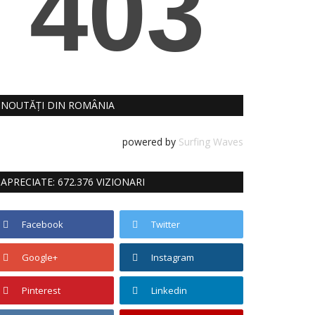
NOUTĂȚI DIN ROMÂNIA
powered by
Surfing Waves
APRECIATE: 672.376 VIZIONARI
Facebook
Twitter
Google+
Instagram
Pinterest
Linkedin