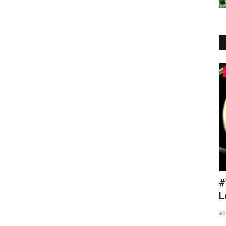
Ședințe
i Local
#TARGU OCNA - Sedinta Consiliului
#
Local din 21 octombrie...
d
admin
Feb 5, 2025
0
1012
ad